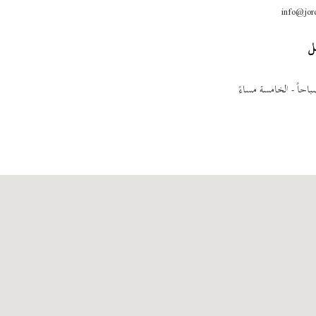
info@jor
ل
احاً - الخامسة مساءً