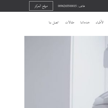
موقع المركز
هاتف: 0096265500015
الأطباء
خدماتنا
مقالات
اتصل بنا