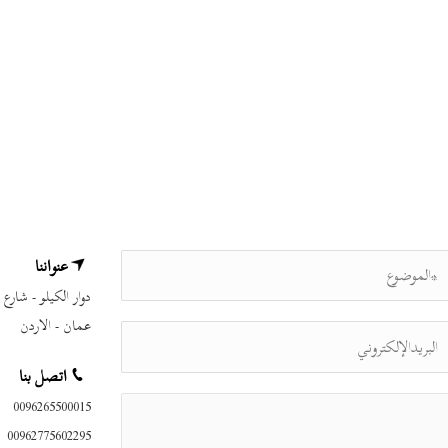
عنواننا
دوار الكيلو - شارع مكة 
عمان - الاردن
اتصل بنا
0096265500015
00962775602295