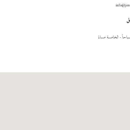
info@jor
ل
احاً - الخامسة مساءً