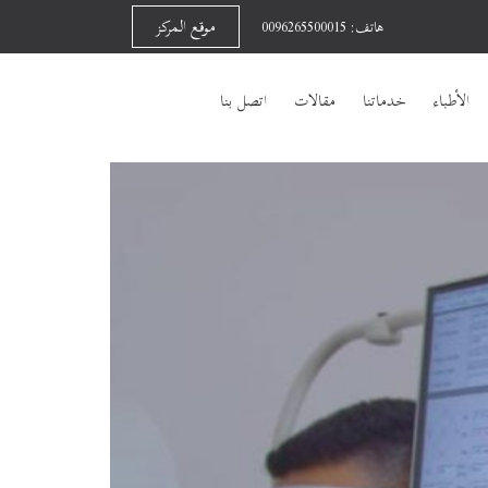
موقع المركز
هاتف: 0096265500015
الأطباء
خدماتنا
مقالات
اتصل بنا