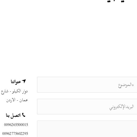
عنواننا
دوار الكيلو - شارع مكة 
عمان - الاردن
اتصل بنا
0096265500015
00962775602295